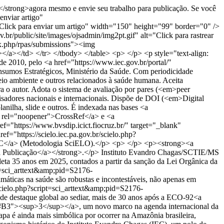
/strong>agora mesmo e envie seu trabalho para publicação. Se você
enviar artigo"
t="Click para enviar um artigo" width="150" height="99" border="0" />
br/public/site/images/ojsadmin/img2pt.gif" alt="Click para rastrear
ex.php/rpas/submissions"><img
/></a></td> </tr> </tbody> </table> <p> </p> <p style="text-align:
e 2010, pelo <a href="https://www.iec.gov.br/portal/"
Insumos Estratégicos, Ministério da Saúde. Com periodicidade
eio ambiente e outros relacionados à saúde humana. Aceita
ra o autor. Adota o sistema de avaliação por pares (<em>peer
isadores nacionais e internacionais. Dispõe de DOI (<em>Digital
lanilha, slide e outros. É indexada nas bases <a
k" rel="noopener">CrossRef</a> e <a
f="https://www.bvsdip.icict.fiocruz.br/" target="_blank"
="https://scielo.iec.pa.gov.br/scielo.php?
IEC</a> (Metodologia SciELO).</p> <p> </p> <p><strong><a
ra Publicação</a></strong>.</p>
Instituto Evandro Chagas/SCTIE/MS
a 35 anos em 2025, contados a partir da sanção da Lei Orgânica da
pt=sci_arttext&amp;pid=S2176-
cas na saúde são robustas e incontestáveis, não apenas em
/scielo.php?script=sci_arttext&amp;pid=S2176-
destaque global ao sediar, mais de 30 anos após a ECO-92<a
#B3"><sup>3</sup></a>, um novo marco na agenda internacional da
 é ainda mais simbólica por ocorrer na Amazônia brasileira,