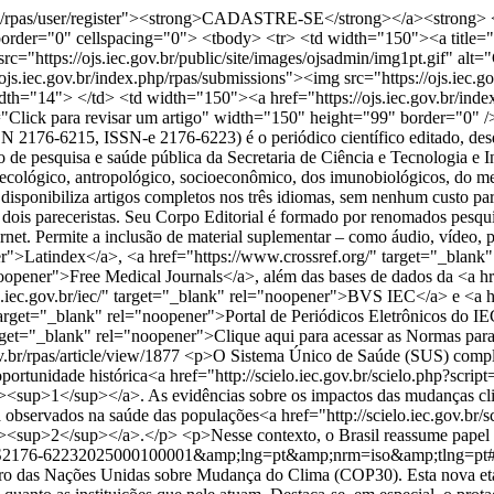
php/rpas/user/register"><strong>CADASTRE-SE</strong></a><strong> <
 border="0" cellspacing="0"> <tbody> <tr> <td width="150"><a title="
src="https://ojs.iec.gov.br/public/site/images/ojsadmin/img1pt.gif" al
.iec.gov.br/index.php/rpas/submissions"><img src="https://ojs.iec.gov.
dth="14"> </td> <td width="150"><a href="https://ojs.iec.gov.br/ind
alt="Click para revisar um artigo" width="150" height="99" border="0" 
 2176-6215, ISSN-e 2176-6223) é o periódico científico editado, desd
de pesquisa e saúde pública da Secretaria de Ciência e Tecnologia e 
, ecológico, antropológico, socioeconômico, dos imunobiológicos, do m
, disponibiliza artigos completos nos três idiomas, sem nenhum custo pa
 dois pareceristas. Seu Corpo Editorial é formado por renomados pesqu
ternet. Permite a inclusão de material suplementar – como áudio, vídeo, p
r">Latindex</a>, <a href="https://www.crossref.org/" target="_blan
opener">Free Medical Journals</a>, além das bases de dados da <a hre
ec.gov.br/iec/" target="_blank" rel="noopener">BVS IEC</a> e <a href
get="_blank" rel="noopener">Portal de Periódicos Eletrônicos do 
 target="_blank" rel="noopener">Clique aqui para acessar as Normas pa
ov.br/rpas/article/view/1877
<p>O Sistema Único de Saúde (SUS) complet
rtunidade histórica<a href="http://scielo.iec.gov.br/scielo.php?scri
</sup></a>. As evidências sobre os impactos das mudanças climáti
já observados na saúde das populações<a href="http://scielo.iec.gov.br
2</sup></a>.</p> <p>Nesse contexto, o Brasil reassume papel de 
p;pid=S2176-62232025000100001&amp;lng=pt&amp;nrm=iso&amp;tlng=pt
o das Nações Unidas sobre Mudança do Clima (COP30). Esta nova etapa