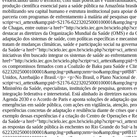
evidenciando tanto o território, com suas potências e vulnerabilidade
produção científica essencial para a saúde pública na Amazônia brasi
mobilizando seu capital humano e estrutura institucional para apoiar
parceria com programas de enfrentamento à malária até pesquisas que
script=sci_arttext&amp;pid=S2176-62232025000100001&amp;lng=pt&
de Chagas, entre outras<a href="http://scielo.iec.gov.br/scielo
destacar as diretrizes da Organização Mundial da Saúde (OMS) e da 
adaptação dos sistemas de saúde, com políticas específicas e mec
tratam de mudanças climáticas, saúde e participação social na gove
da Saúde<a href="http://scielo.iec.gov.br/scielo.php?script=sc
iniciativas têm buscado integrar os sistemas de saúde ao enfrentam
href="http://scielo.iec.gov.br/scielo.php?script=sci_arttext&am
os compromissos firmados com a Coalizão de Baku para Saúde e Clima
62232025000100001&amp;lng=pt&amp;nrm=iso&amp;tlng=pt#B8"><sup
Unidos, Azerbaijão e Brasil.</p> <p>No Brasil, o Plano Nacional d
script=sci_arttext&amp;pid=S2176-62232025000100001&amp;lng=pt&a
Ministério da Saúde, especialistas, instituições de pesquisa, gestores
integração federativa e intersetorial. Está alinhado às diretrizes n
Agenda 2030 e o Acordo de Paris e aponta soluções de adaptação que
emergências em saúde pública, com ações em vigilância, atenção, p
experiências concretas de adaptação e resiliência diante de crises qu
exemplo dessas experiências é a criação do Centro de Operações e Re
da Saúde<a href="http://scielo.iec.gov.br/scielo.php?script=sc
as respostas da saúde pública às enchentes no Rio Grande do Sul<a hr
62232025000100001&amp;lng=pt&amp;nrm=iso&amp;tlng=pt#B11"><sup