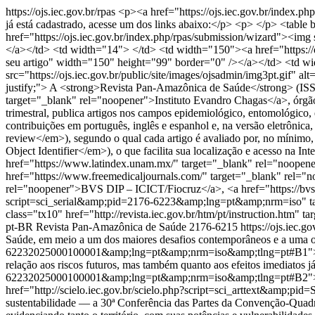
https://ojs.iec.gov.br/rpas
<p><a href="https://ojs.iec.gov.br/index.
já está cadastrado, acesse um dos links abaixo:</p> <p> </p> <table
href="https://ojs.iec.gov.br/index.php/rpas/submission/wizard"><img 
</a></td> <td width="14"> </td> <td width="150"><a href="https://ojs
seu artigo" width="150" height="99" border="0" /></a></td> <td wi
src="https://ojs.iec.gov.br/public/site/images/ojsadmin/img3pt.gif" 
justify;"> A <strong>Revista Pan-Amazônica de Saúde</strong> (ISSN
target="_blank" rel="noopener">Instituto Evandro Chagas</a>, órgão 
trimestral, publica artigos nos campos epidemiológico, entomológico
contribuições em português, inglês e espanhol e, na versão eletrônica
review</em>), segundo o qual cada artigo é avaliado por, no mínimo,
Object Identifier</em>), o que facilita sua localização e acesso na In
href="https://www.latindex.unam.mx/" target="_blank" rel="noopene
href="https://www.freemedicaljournals.com/" target="_blank" rel="no
rel="noopener">BVS DIP – ICICT/Fiocruz</a>, <a href="https://bvs.i
script=sci_serial&amp;pid=2176-6223&amp;lng=pt&amp;nrm=iso" tar
class="tx10" href="http://revista.iec.gov.br/htm/pt/instruction.htm"
pt-BR
Revista Pan-Amazônica de Saúde
2176-6215
https://ojs.iec.g
Saúde, em meio a um dos maiores desafios contemporâneos e a uma opo
62232025000100001&amp;lng=pt&amp;nrm=iso&amp;tlng=pt#B1"><sup>1
relação aos riscos futuros, mas também quanto aos efeitos imediatos 
62232025000100001&amp;lng=pt&amp;nrm=iso&amp;tlng=pt#B2"><sup>
href="http://scielo.iec.gov.br/scielo.php?script=sci_arttext&am
sustentabilidade — a 30ª Conferência das Partes da Convenção-Quadr