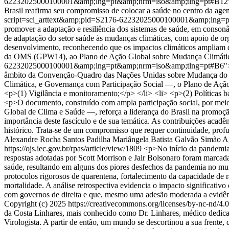
62232025000100001&amp;lng=pt&amp;nrm=iso&amp;tlng=pt#B12"><sup>
Brasil reafirma seu compromisso de colocar a saúde no centro da age
script=sci_arttext&amp;pid=S2176-62232025000100001&amp;lng=pt&a
promover a adaptação e resiliência dos sistemas de saúde, em conso
de adaptação do setor saúde às mudanças climáticas, com apoio de org
desenvolvimento, reconhecendo que os impactos climáticos ampliam 
da OMS (GPW14), ao Plano de Ação Global sobre Mudança Climática e
62232025000100001&amp;lng=pt&amp;nrm=iso&amp;tlng=pt#B6"><sup
âmbito da Convenção-Quadro das Nações Unidas sobre Mudança do C
Climática, e Governança com Participação Social —, o Plano de Aç
<p>(1) Vigilância e monitoramento;</p> </li> <li> <p>(2) Políticas 
<p>O documento, construído com ampla participação social, por mei
Global de Clima e Saúde —, reforça a liderança do Brasil na promoção
importância deste fascículo e de sua temática. As contribuições acadêm
histórico. Trata-se de um compromisso que requer continuidade, profu
Alexandre Rocha Santos Padilha
Mariângela Batista Galvão Simão
A
https://ojs.iec.gov.br/rpas/article/view/1809
<p>No início da pandemia 
respostas adotadas por Scott Morrison e Jair Bolsonaro foram marcad
saúde, resultando em alguns dos piores desfechos da pandemia no mu
protocolos rigorosos de quarentena, fortalecimento da capacidade de 
mortalidade. A análise retrospectiva evidencia o impacto significativo
com governos de direita e que, mesmo uma adesão moderada a evidênci
Copyright (c) 2025 https://creativecommons.org/licenses/by-nc-nd/4.
da Costa Linhares, mais conhecido como Dr. Linhares, médico dedicado
Virologista. A partir de então, um mundo se descortinou a sua frente,