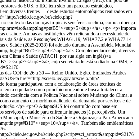
otagonismo histórico do Instituto Evandro Chagas (IEC), um polo de
 gestores do SUS, o IEC tem sido um parceiro estratégico,
al em diversas frentes — desde estudos entomológicos realizados em
"http://scielo.iec.gov.br/scielo.php?
ontexto das doenças tropicais sensíveis ao clima, como a doença
pt&amp;nrm=iso&amp;tlng=pt#B5"><sup>5</sup></a>.</p> <p>Importa
 e saúde. Ambas as instituições vêm reiterando a necessidade de
s Mundiais da Saúde, as Resoluções WHA61.19, WHA77.2 e WHA77.14
cas e Saúde (2025-2028) foi adotado durante a Assembleia Mundial
&amp;tlng=pt#B6"><sup>6</sup></a>. Complementarmente, diversas
ora em Clima e Saúde (ATACH, por sua sigla em inglês)<a
B7"><sup>7</sup></a>, cujo secretariado está sediado na OMS, e
pid=S2176-
s das COP de 26 a 30 — Reino Unido, Egito, Emirados Árabes
SUS<a href="http://scielo.iec.gov.br/scielo.php?
rma participativa, com a colaboração de áreas técnicas do
ano tem a equidade como princípio norteador e busca fortalecer a
antindo coerência com a Política Nacional sobre Mudança do Clima, a
s como aumento da morbimortalidade, da demanda por serviços e de
e produção.</p> <p>O AdaptaSUS foi construído com base em
os serviços de saúde para enfrentar impactos já perceptíveis. Um
ura Municipal, o Ministério da Saúde e a Organização Pan-Americana
o&amp;tlng=pt#B10"><sup>10</sup></a>. Também são emblemáticas
176-
/scielo.iec.gov.br/scielo.php?script=sci_arttext&amp;pid=S2176-