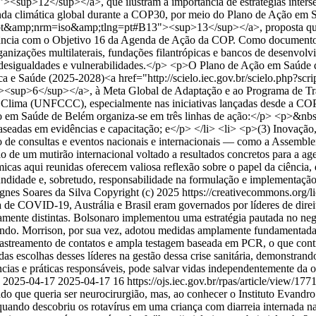
12</sup></a>, que ilustram a importância de estratégias intersetor
nda climática global durante a COP30, por meio do Plano de Ação em Sa
mp;nrm=iso&amp;tlng=pt#B13"><sup>13</sup></a>, proposta que artic
nância com o Objetivo 16 da Agenda de Ação da COP. Como documento d
anizações multilaterais, fundações filantrópicas e bancos de desenvolv
desigualdades e vulnerabilidades.</p> <p>O Plano de Ação em Saúde 
 Saúde (2025-2028)<a href="http://scielo.iec.gov.br/scielo.php?scr
>6</sup></a>, à Meta Global de Adaptação e ao Programa de Traba
lima (UNFCCC), especialmente nas iniciativas lançadas desde a COP
ão em Saúde de Belém organiza-se em três linhas de ação:</p> <p>&n
baseadas em evidências e capacitação; e</p> </li> <li> <p>(3) Inovaçã
o de consultas e eventos nacionais e internacionais — como a Assemb
 de um mutirão internacional voltado a resultados concretos para a ag
icas aqui reunidas oferecem valiosa reflexão sobre o papel da ciência, 
ndidade e, sobretudo, responsabilidade na formulação e implementação de
gnes Soares da Silva
Copyright (c) 2025 https://creativecommons.org/l
de COVID-19, Austrália e Brasil eram governados por líderes de direi
amente distintas. Bolsonaro implementou uma estratégia pautada no ne
ndo. Morrison, por sua vez, adotou medidas amplamente fundamentadas 
rastreamento de contatos e ampla testagem baseada em PCR, o que contr
 das escolhas desses líderes na gestão dessa crise sanitária, demonstran
as e práticas responsáveis, pode salvar vidas independentemente da or
0
2025-04-17
2025-04-17
16
https://ojs.iec.gov.br/rpas/article/view/177
 que queria ser neurocirurgião, mas, ao conhecer o Instituto Evandro 
 quando descobriu os rotavírus em uma criança com diarreia internada n