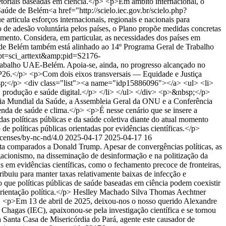
iais baseadas em ciência.</p> <p>Em âmbito internacional, o
úde de Belém<a href="http://scielo.iec.gov.br/scielo.php?
ula esforços internacionais, regionais e nacionais para
e adesão voluntária pelos países, o Plano propõe medidas concretas
imento. Considera, em particular, as necessidades dos países em
de Belém também está alinhado ao 14º Programa Geral de Trabalho
ipt=sci_arttext&amp;pid=S2176-
lho UAE-Belém. Apoia-se, ainda, no progresso alcançado no
26.</p> <p>Com dois eixos transversais — Equidade e Justiça
bsp;</p> <div class="list"><a name="idp15886096"></a> <ul> <li>
o, produção e saúde digital.</p> </li> </ul> </div> <p>&nbsp;</p>
leia Mundial da Saúde, a Assembleia Geral da ONU e a Conferência
enda de saúde e clima.</p> <p>É nesse cenário que se insere a
das políticas públicas e da saúde coletiva diante do atual momento
 políticas públicas orientadas por evidências científicas.</p>
icenses/by-nc-nd/4.0
2025-04-17
2025-04-17
16
ta comparados a Donald Trump. Apesar de convergências políticas, as
gacionismo, na disseminação de desinformação e na politização da
em evidências científicas, como o fechamento precoce de fronteiras,
ibuiu para manter taxas relativamente baixas de infecção e
do que políticas públicas de saúde baseadas em ciência podem coexistir
ientação política.</p>
Heslley Machado Silva
Thomas Aechtner
1
<p>Em 13 de abril de 2025, deixou-nos o nosso querido Alexandre
Chagas (IEC), apaixonou-se pela investigação científica e se tornou
a Santa Casa de Misericórdia do Pará, agente este causador de