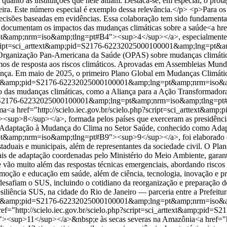
s, quanto as instituições que nele atuam. Destaca-se, em especial, o pr
leira. Este número especial é exemplo dessa relevância.</p> <p>Para os
 decisões baseadas em evidências. Essa colaboração tem sido fundament
 documentam os impactos das mudanças climáticas sobre a saúde<a href=
amp;nrm=iso&amp;tlng=pt#B4"><sup>4</sup></a>, especialmente no c
.php?script=sci_arttext&amp;pid=S2176-62232025000100001&amp;lng=
Organização Pan-Americana da Saúde (OPAS) sobre mudanças climáticas
anismos de resposta aos riscos climáticos. Aprovadas em Assembleia
rnança. Em maio de 2025, o primeiro Plano Global em Mudanças Climáti
i_arttext&amp;pid=S2176-62232025000100001&amp;lng=pt&amp;nrm=iso
ento das mudanças climáticas, como a Aliança para a Ação Transformad
p;pid=S2176-62232025000100001&amp;lng=pt&amp;nrm=iso&amp;tlng=pt#
<a href="http://scielo.iec.gov.br/scielo.php?script=sci_arttext&amp;
>8</sup></a>, formada pelos países que exerceram as presidência
e Adaptação à Mudança do Clima no Setor Saúde, conhecido como Adapta
mp;nrm=iso&amp;tlng=pt#B9"><sup>9</sup></a>, foi elaborado de fo
 estaduais e municipais, além de representantes da sociedade civil. O Pl
acionais de adaptação coordenadas pelo Ministério do Meio Ambiente, gar
 vão muito além das respostas técnicas emergenciais, abordando risco
romoção e educação em saúde, além de ciência, tecnologia, inovação 
e desafiam o SUS, incluindo o cotidiano da reorganização e preparação d
siliência SUS, na cidade do Rio de Janeiro — parceria entre a Prefeit
i_arttext&amp;pid=S2176-62232025000100001&amp;lng=pt&amp;nrm=is
ef="http://scielo.iec.gov.br/scielo.php?script=sci_arttext&amp;pid=S2
>11</sup></a>&nbsp;e às secas severas na Amazônia<a href="http:/