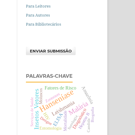
Para Leitores
Para Autores
Para Bibliotecários
ENVIAR SUBMISSÃO
PALAVRAS-CHAVE
Amazônia
Fatores de Risco
Hanseníase
Moluscos
Insetos Vetores
Zoonoses
Serviços de Saúde
Leishmania
Malária
Biografia
Diagnóstico
Mortalidade
HIV
ELISA
Hepatite B
Sorologia
Dengue
Candida
Entomologia