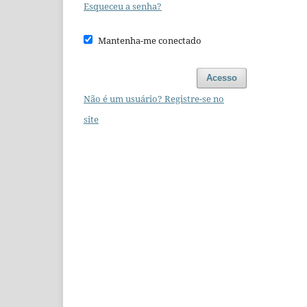
Esqueceu a senha?
Mantenha-me conectado
Acesso
Não é um usuário? Registre-se no
site