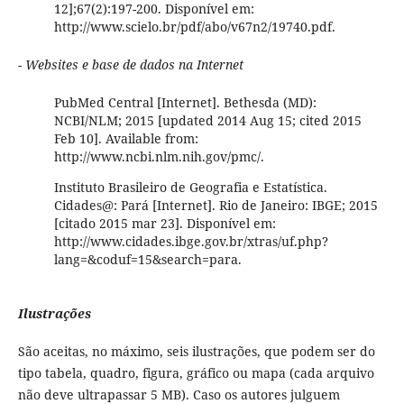
12];67(2):197-200. Disponível em:
http://www.scielo.br/pdf/abo/v67n2/19740.pdf.
- Websites e base de dados na Internet
PubMed Central [Internet]. Bethesda (MD):
NCBI/NLM; 2015 [updated 2014 Aug 15; cited 2015
Feb 10]. Available from:
http://www.ncbi.nlm.nih.gov/pmc/.
Instituto Brasileiro de Geografia e Estatística.
Cidades@: Pará [Internet]. Rio de Janeiro: IBGE; 2015
[citado 2015 mar 23]. Disponível em:
http://www.cidades.ibge.gov.br/xtras/uf.php?
lang=&coduf=15&search=para.
Ilustrações
São aceitas, no máximo, seis ilustrações, que podem ser do
tipo tabela, quadro, figura, gráfico ou mapa (cada arquivo
não deve ultrapassar 5 MB). Caso os autores julguem